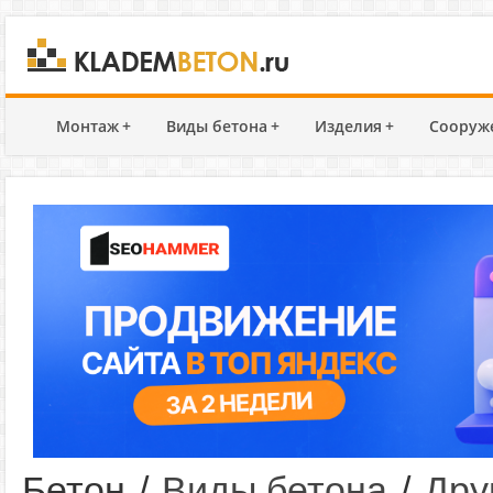
Монтаж
+
Виды бетона
+
Изделия
+
Сооруж
Бетон
/
Виды бетона
/
Дру