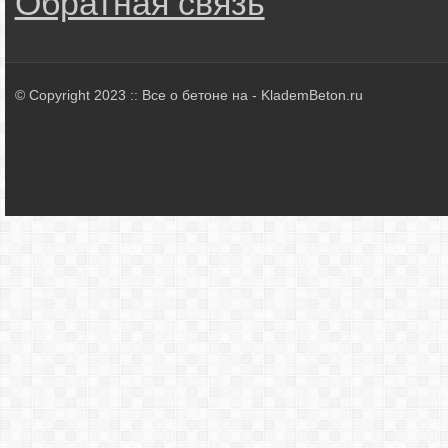
Обратная связь
© Copyright 2023 :: Все о бетоне на - KlademBeton.ru