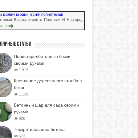
ь кирпич керамический полнотелый
телый. В ассортименте. Поставки. Н. Новгород
нанн.рф
лярные статьи
Полистиролбетонные блоки
своими руками
1 919
Крепление деревянного столба в
бетон
1 139
Бетонный шар для сада своими
руками
926
Торкретирование бетона
673