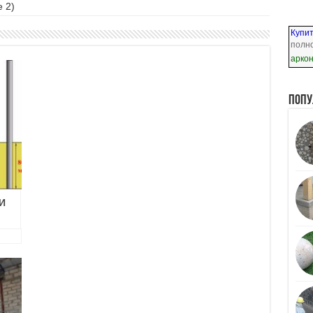
 2)
Купит
полно
арко
Попу
И