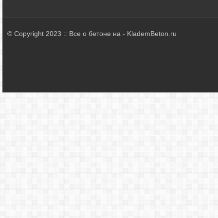
© Copyright 2023 :: Все о бетоне на - KlademBeton.ru