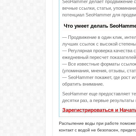
SeoHammer делает продвижение са
вечные ссылки, статьи, упоминани
потенциал SeoHammer для продви
Что умеет делать SeoHamme
— Продвижение в один клик, инте
лучших ссылок с высокой степень
— Регулярная проверка качества с
ежедневный пересчет показателей 
— Все известные форматы ссылок:
(упоминания, мнения, отзывы, стат
— SeoHammer покажет, где рост ил
обратить внимание.
SeoHammer еще предоставляет т
десятки раз, а первые результаты
Зарегистрироваться и Начат
Распыление воды при работе поможет 
контакт с водой не безопасен, придет