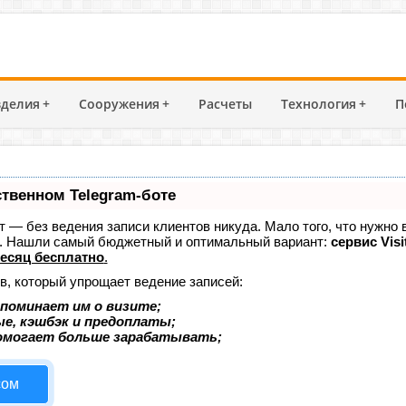
делия
+
Сооружения
+
Расчеты
Технология
+
П
ственном Telegram-боте
ает — без ведения записи клиентов никуда. Мало того, что нужно 
е. Нашли самый бюджетный и оптимальный вариант:
сервис Visi
есяц бесплатно
.
в, который упрощает ведение записей:
поминает им о визите;
ые, кэшбэк и предоплаты;
омогает больше зарабатывать;
сом