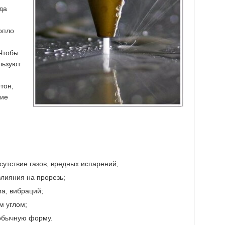
да
опло
Чтобы
льзуют
тон,
ние
сутствие газов, вредных испарений;
влияния на прорезь;
а, вибраций;
м углом;
обычную форму.