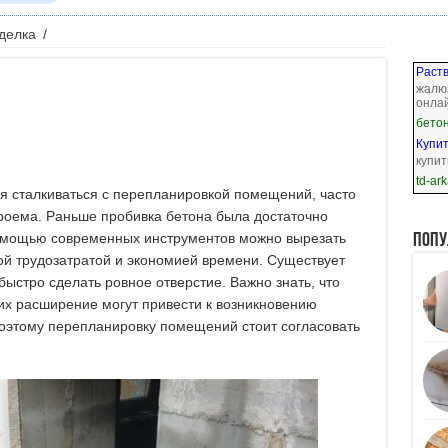
делка
/
Раств
жалюз
онла
бето
Купит
купит
td-ark
я сталкиваться с перепланировкой помещений, часто
роема. Раньше пробивка бетона была достаточно
помощью современных инструментов можно вырезать
Попу
ой трудозатратой и экономией времени. Существует
быстро сделать ровное отверстие. Важно знать, что
их расширение могут привести к возникновению
оэтому перепланировку помещений стоит согласовать