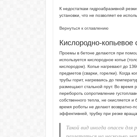
К недостаткам гидроабразивной резки
установки, что не позволяет ее испол
Вернуться к оглавлению
Кислородно-копьевое 
Проемы в бетоне делаются при помощи
используется кислородное копье (то
кислородом). Копье нагревают до 13
предметов (сварки, горелки). Когда к
трубы горит, нагреваясь до температу
размещают стальной прут. Во время р
перебороть сопротивление густоплавн
собственного тепла, не окисляется и 
время роботы не делают возвратно-п
эффективней, трубку при резке вращаю
Такой вид иногда опасен для
разлетаться на несколько ме