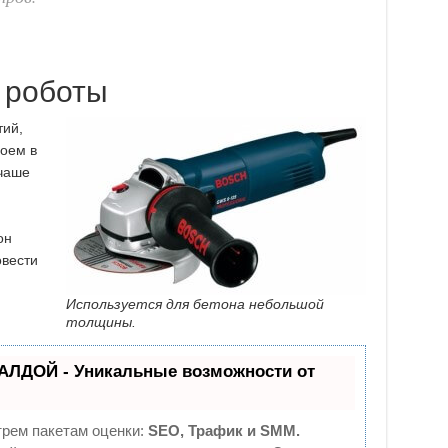
 роботы
тий,
роем в
 чаше
он
овести
Используется для бетона небольшой
толщины.
АЛДОЙ - Уникальные возможности от
трем пакетам оценки:
SEO, Трафик и SMM.