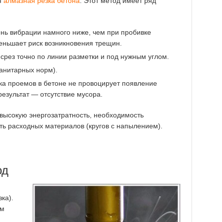
я
алмазная резка бетона
. Этот метод имеет ряд
ень вибрации намного ниже, чем при пробивке
еньшает риск возникновения трещин.
 срез точно по линии разметки и под нужным углом.
анитарных норм).
ка проемов в бетоне не провоцирует появление
результат — отсутствие мусора.
высокую энергозатратность, необходимость
ть расходных материалов (кругов с напылением).
од
ка).
ем