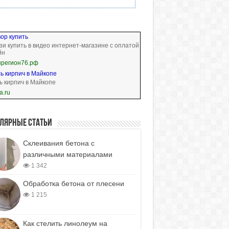
ор купить
и купить в видео интернет-магазине с оплатой
йн
нрегион76.рф
ь кирпич в Майкопе
ь кирпич в Майкопе
a.ru
лярные статьи
Cклеивания бетона с
различными материалами
1 342
Обработка бетона от плесени
1 215
Как стелить линолеум на