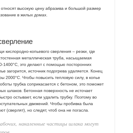
 относят высокую цену абразива и большой размер
ьзование в жилых домах.
сверление
 кислородно-копьевого сверления – резки, где
лстостенная металлическая труба, насыщаемая
60-1400°С, это делают с помощью посторонних
опье загорится, источник подогрева удаляется. Конец
ры 2000°С. Чтобы повысить тепловую силу, в копье
оботы трубка соприкасается с бетоном, это поможет
ых шлаков. Бетонная поверхность не источает
быстро остывает, если удалить трубку. Поэтому во
оступательных движений. Чтобы пробивка была
т (сверлят), но следят, чтоб она не погасла.
 рабочих, накаленные частицы шлака могут
тров.