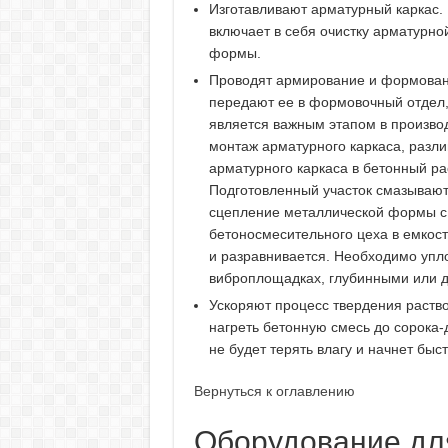
Изготавливают арматурный каркас. 
включает в себя очистку арматурно
формы.
Проводят армирование и формовани
передают ее в формовочный отдел,
является важным этапом в произво
монтаж арматурного каркаса, разли
арматурного каркаса в бетонный ра
Подготовленный участок смазываю
сцепление металлической формы с 
бетоносмесительного цеха в емкост
и разравнивается. Необходимо упло
виброплощадках, глубинными или д
Ускоряют процесс твердения раство
нагреть бетонную смесь до сорока-
не будет терять влагу и начнет быс
Вернуться к оглавлению
Оборудование дл