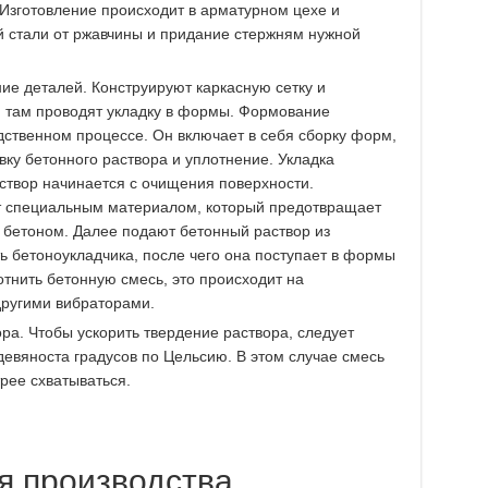
Изготовление происходит в арматурном цехе и
й стали от ржавчины и придание стержням нужной
е деталей. Конструируют каркасную сетку и
 там проводят укладку в формы. Формование
дственном процессе. Он включает в себя сборку форм,
вку бетонного раствора и уплотнение. Укладка
створ начинается с очищения поверхности.
т специальным материалом, который предотвращает
бетоном. Далее подают бетонный раствор из
ь бетоноукладчика, после чего она поступает в формы
тнить бетонную смесь, это происходит на
ругими вибраторами.
ра. Чтобы ускорить твердение раствора, следует
девяноста градусов по Цельсию. В этом случае смесь
трее схватываться.
я производства