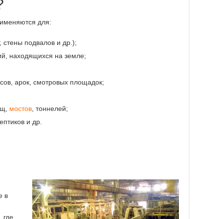
?
именяются для:
стены подвалов и др.);
ий, находящихся на земле;
асов, арок, смотровых площадок;
ищ,
мостов
, тоннелей;
ептиков и др.
е в
 где