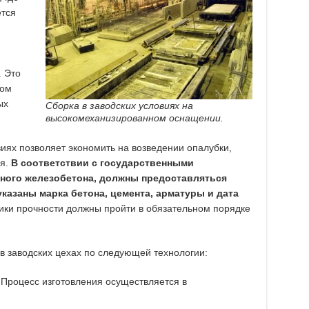
ется
. Это
вом
ых
Сборка в заводских условиях на
высокомеханизированном оснащении.
виях позволяет экономить на возведении опалубки,
ая.
В соответствии с государственными
рного железобетона, должны предоставляться
казаны марка бетона, цемента, арматуры и дата
ики прочности должны пройти в обязательном порядке
в заводских цехах по следующей технологии:
 Процесс изготовления осуществляется в